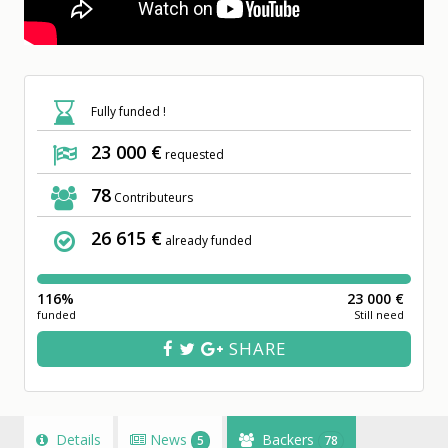
Fully funded !
23 000 €
requested
78
Contributeurs
26 615 €
already funded
116%
23 000 €
funded
Still need
SHARE
Details
News
Backers
5
78