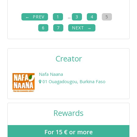
PREV
1
...
3
4
5
6
7
NEXT
Creator
Nafa Naana
01 Ouagadougou, Burkina Faso
Rewards
For 15 € or more