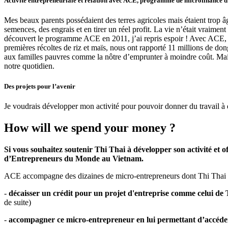
Activité entrepreneuriale et relation avec ACE, programme de microfinance
Mes beaux parents possédaient des terres agricoles mais étaient trop â
semences, des engrais et en tirer un réel profit. La vie n’était vraime
découvert le programme ACE en 2011, j’ai repris espoir ! Avec ACE, j
premières récoltes de riz et maïs, nous ont rapporté 11 millions de do
aux familles pauvres comme la nôtre d’emprunter à moindre coût. Mais c
notre quotidien.
Des projets pour l’avenir
Je voudrais développer mon activité pour pouvoir donner du travail à 
How will we spend your money ?
Si vous souhaitez soutenir Thi Thai à développer son activité et
d’Entrepreneurs du Monde au Vietnam.
ACE accompagne des dizaines de micro-entrepreneurs dont Thi Thai g
-
décaisser un crédit pour un projet d'entreprise comme celui de
de suite)
-
accompagner ce micro-entrepreneur en lui permettant d’accéder