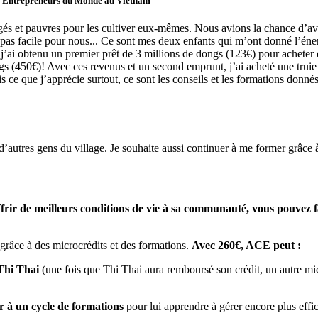
 d’Entrepreneurs du Monde au Vietnam
gés et pauvres pour les cultiver eux-mêmes. Nous avions la chance d’avo
nt pas facile pour nous... Ce sont mes deux enfants qui m’ont donné l’én
’ai obtenu un premier prêt de 3 millions de dongs (123€) pour acheter 
ngs (450€)! Avec ces revenus et un second emprunt, j’ai acheté une truie
e que j’apprécie surtout, ce sont les conseils et les formations donnés s
d’autres gens du village. Je souhaite aussi continuer à me former grâce
 offrir de meilleurs conditions de vie à sa communauté, vous pouve
râce à des microcrédits et des formations.
Avec 260€, ACE peut :
 Thi Thai
(une fois que Thi Thai aura remboursé son crédit, un autre mi
 à un cycle de formations
pour lui apprendre à gérer encore plus effic