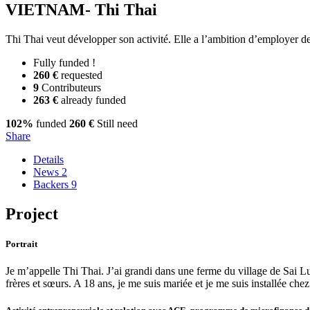
VIETNAM- Thi Thai
Thi Thai veut développer son activité. Elle a l’ambition d’employer 
Fully funded !
260 €
requested
9
Contributeurs
263 €
already funded
102%
funded
260 €
Still need
Share
Details
News
2
Backers
9
Project
Portrait
Je m’appelle Thi Thai. J’ai grandi dans une ferme du village de Sai Luo
frères et sœurs. A 18 ans, je me suis mariée et je me suis installée ch