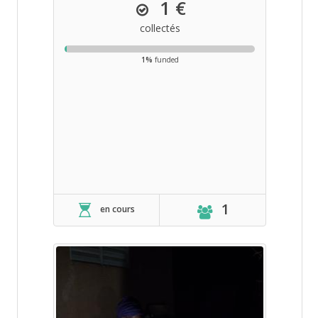
1 €
collectés
1%
funded
1
en cours