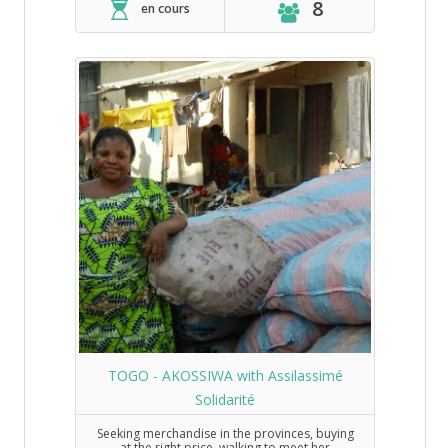
8
en cours
TOGO - AKOSSIWA with Assilassimé
Solidarité
Seeking merchandise in the provinces, buying
at the right price, walking to meet her