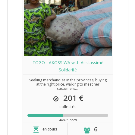
TOGO - AKOSSIWA with Assilassimé
Solidarité
Seeking merchandise in the provinces, buying
at the right price, walking to meet her
customers:...
201 €
collectés
44%
funded
6
en cours