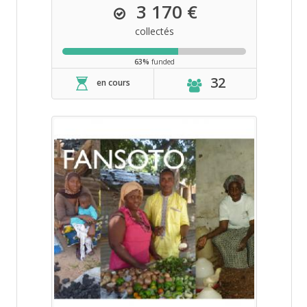
3 170 €
collectés
63%
funded
32
en cours