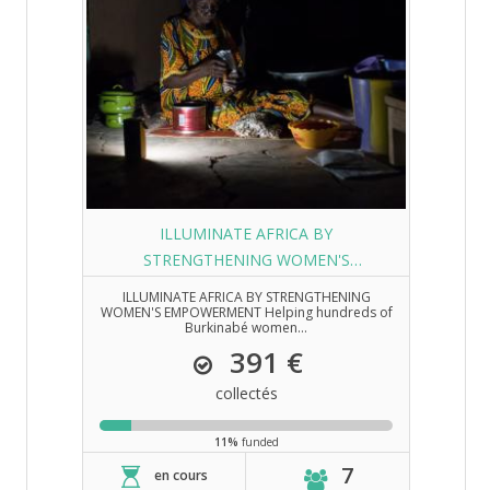
ILLUMINATE AFRICA BY
STRENGTHENING WOMEN'S
EMPOWERMENT
ILLUMINATE AFRICA BY STRENGTHENING
WOMEN'S EMPOWERMENT Helping hundreds of
Burkinabé women...
391 €
collectés
11%
funded
7
en cours