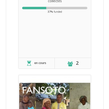
collectés
37%
funded
2
en cours