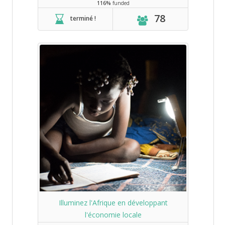
116%
funded
78
terminé !
Illuminez l'Afrique en développant
l'économie locale