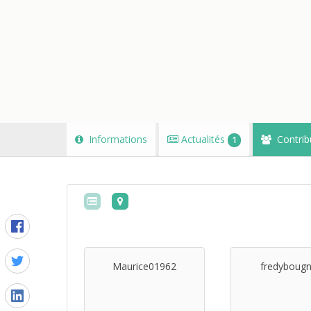
Informations
Actualités
Contrib
1
Maurice01962
fredybougn