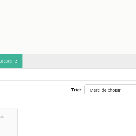
uteurs
2
Trier
at