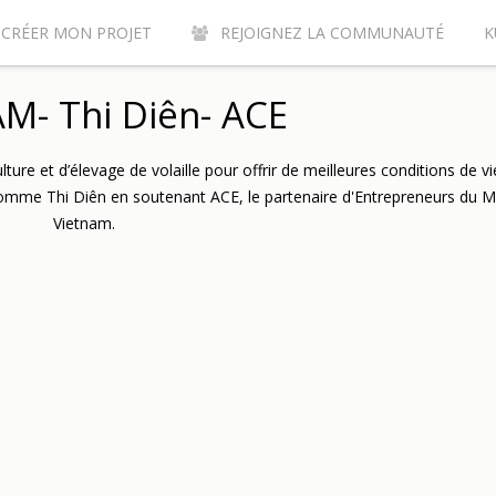
CRÉER MON PROJET
REJOIGNEZ LA COMMUNAUTÉ
K
URQUOI CONTRIBUER SUR LE SITE DE CROWDFUNDING KUNVI ?
M- Thi Diên- ACE
ture et d’élevage de volaille pour offrir de meilleures conditions de vi
comme Thi Diên en soutenant ACE, le partenaire d'Entrepreneurs du 
Vietnam.