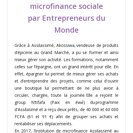
microfinance sociale
par Entrepreneurs du
Monde
Grâce à Assilassimé,
Akossiwa
,
vend
euse
de
produits
d’
épicerie
au Grand Marché
, a pu
se former
et
ainsi
mieux gérer son activité. Les formations, notamment
celles sur l’épargne, ont
un grand intérêt pour elle. En
effet, épargner
lui permet de mi
eux gérer ses achats
et d’entreprendre
des projets,
comme
celui d'ouvrir
une boutique
lui permettant de
ne plus avoir à
circuler, chargée, toute la journée. Elle a
rejoi
nt
le
group N’tifafa (Paix en
éwé
́) du programme
d'Assilasimé et a
reçu
deux
prêts
, de 40 000 et 60 000
FCFA (61 et 91 €)
afin de
grouper ses achats et
rentabiliser
ses
déplacements
.
En 2017, l’institution de microfinance
Assilassimé
au