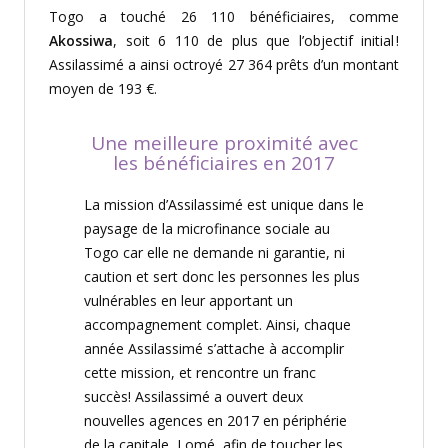
Togo
a
touché 26 110 bénéficiaires, comme
Akossiwa
, soit 6 110 de plus que l’
objectif
initial
!
Assilassimé a ainsi octroyé 27 364 prêts d’un montant
moyen de 193 €.
Une
meilleure
proximité
avec
les
bénéficiaires
en
2017
La mission d’
Assi
lassi
mé
est
unique dans le
paysage de
la m
icrofinance sociale au
Togo
car elle
ne
demande ni garantie, ni
caution et
sert donc les personnes les plus
vulnérables
en leur
apportant
un
accompagnement
complet.
Ainsi, chaque
an
née
Assilassimé
s’attache à accompli
r
cette mission, et rencontre un franc
succès
!
Assilassimé
a ouver
t
deux
nouve
lles
agences
en 2017
en
périphérie
de la
capitale, Lomé,
afin de toucher les