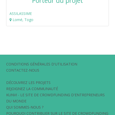
Porteur du projet
ASSILASSIME
Lomé, Togo
CONDITIONS GÉNÉRALES D'UTILISATION
CONTACTEZ-NOUS
DÉCOUVREZ LES PROJETS
REJOIGNEZ LA COMMUNAUTÉ
KUNVI - LE SITE DE CROWDFUNDING D'ENTREPRENEURS
DU MONDE
QUI SOMMES-NOUS ?
POURQUOI CONTRIBUER SUR LE SITE DE CROWDFUNDING