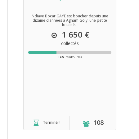
Ndiaye Bocar GAYE est boucher depuis une
dizaine d’années à Agnam Goly, une petite
localité...
1 650 €
collectés
34%
remboursés
108
Terminé !