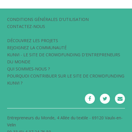
CONDITIONS GÉNÉRALES D'UTILISATION
CONTACTEZ-NOUS
DÉCOUVREZ LES PROJETS
REJOIGNEZ LA COMMUNAUTÉ
KUNVI - LE SITE DE CROWDFUNDING D'ENTREPRENEURS
DU MONDE
QUI SOMMES-NOUS ?
POURQUOI CONTRIBUER SUR LE SITE DE CROWDFUNDING
KUNVI ?
Entrepreneurs du Monde, 4 Allée du textile - 69120 Vaulx-en-
Velin
00 33 (0) 4 37 24 76 50