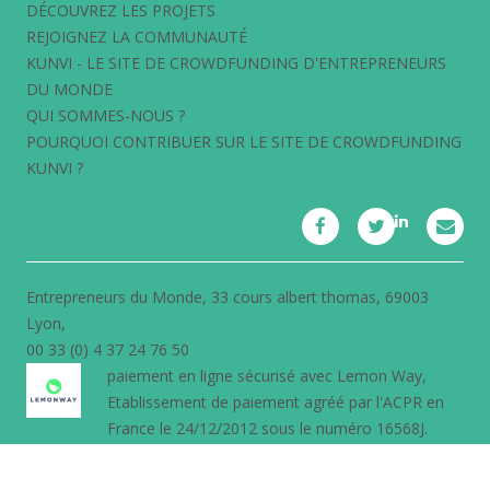
DÉCOUVREZ LES PROJETS
REJOIGNEZ LA COMMUNAUTÉ
KUNVI - LE SITE DE CROWDFUNDING D'ENTREPRENEURS
DU MONDE
QUI SOMMES-NOUS ?
POURQUOI CONTRIBUER SUR LE SITE DE CROWDFUNDING
KUNVI ?
Entrepreneurs du Monde, 33 cours albert thomas, 69003
Lyon,
00 33 (0) 4 37 24 76 50
paiement en ligne sécurisé avec
Lemon Way
,
Etablissement de paiement agréé par l'ACPR en
France le 24/12/2012 sous le numéro 16568J.
Conçu et réalisé par Let's