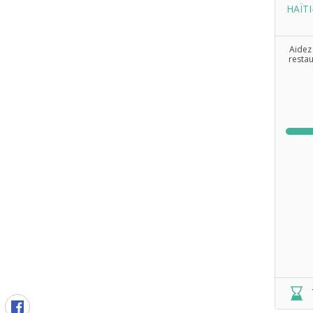
HAÏTI
Aidez
resta