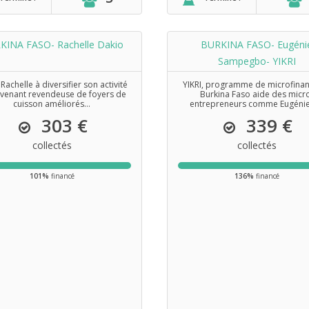
KINA FASO- Rachelle Dakio
BURKINA FASO- Eugéni
Sampegbo- YIKRI
Rachelle à diversifier son activité
YIKRI, programme de microfina
venant revendeuse de foyers de
Burkina Faso aide des micr
cuisson améliorés...
entrepreneurs comme Eugénie 
303 €
339 €
collectés
collectés
101%
financé
136%
financé