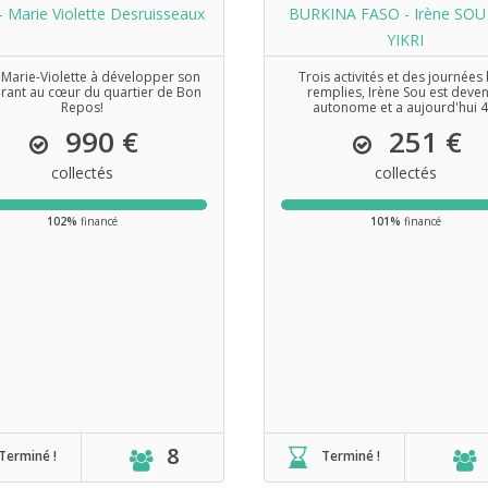
- Marie Violette Desruisseaux
BURKINA FASO - Irène SOU
YIKRI
 Marie-Violette à développer son
Trois activités et des journées
urant au cœur du quartier de Bon
remplies, Irène Sou est deve
Repos!
autonome et a aujourd'hui 4.
990 €
251 €
collectés
collectés
102%
financé
101%
financé
8
Terminé !
Terminé !