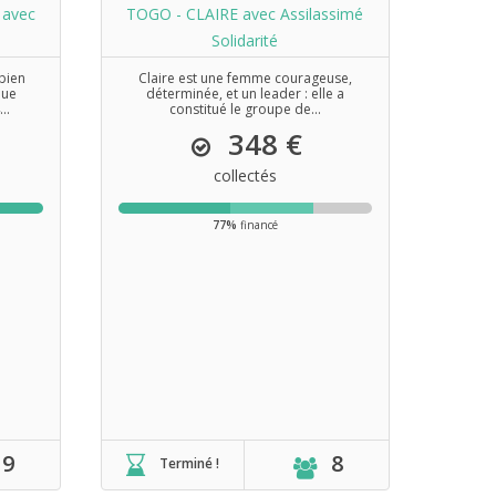
 avec
TOGO - CLAIRE avec Assilassimé
Solidarité
 bien
Claire est une femme courageuse,
nue
déterminée, et un leader : elle a
..
constitué le groupe de...
348 €
collectés
77%
financé
9
8
Terminé !