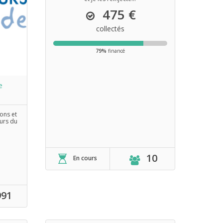
475 €
collectés
79%
financé
e
ons et
urs du
10
En cours
991