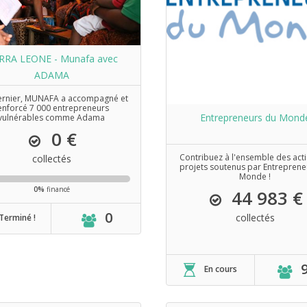
ERRA LEONE - Munafa avec
ADAMA
dernier, MUNAFA a accompagné et
enforcé 7 000 entrepreneurs
Entrepreneurs du Mond
vulnérables comme Adama
0 €
Contribuez à l'ensemble des acti
collectés
projets soutenus par Entreprene
Monde !
0%
financé
44 983 €
0
collectés
Terminé !
En cours