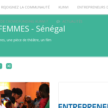
REJOIGNEZ LA COMMUNAUTÉ
KUNVI
ENTREPRENEURS 
 DE CROWDFUNDING KUNVI ?
ACTUALITÉS
FEMMES - Sénégal
ires, une pièce de théâtre, un film