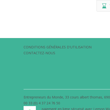
CONDITIONS GÉNÉRALES D'UTILISATION
CONTACTEZ-NOUS
Entrepreneurs du Monde, 33 cours albert thomas, 69
00 33 (0) 4 37 24 76 50
paiement en ligne sécurisé avec
Lemon W