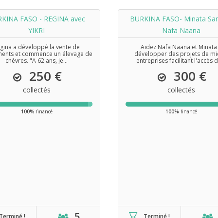
KINA FASO - REGINA avec
BURKINA FASO- Minata San
YIKRI
Nafa Naana
gina a développé la vente de
Aidez Nafa Naana et Minata
ents et commence un élevage de
développer des projets de mi
chèvres. "A 62 ans, je...
entreprises facilitant l'accès d
250 €
300 €
collectés
collectés
100%
financé
100%
financé
5
Terminé !
Terminé !