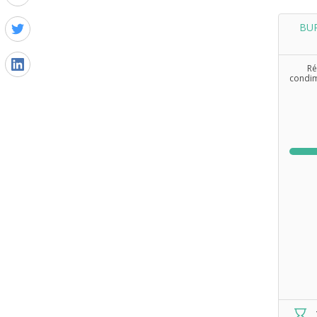
BUR
Ré
condim