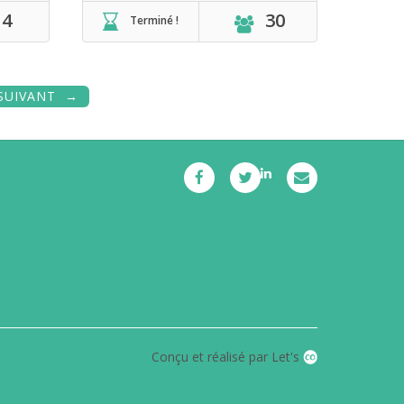
4
30
Terminé !
SUIVANT
Conçu et réalisé par Let's