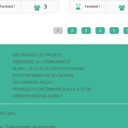
3
Terminé !
Terminé !
1
2
3
4
5
DÉCOUVREZ LES PROJETS
REJOIGNEZ LA COMMUNAUTÉ
KUNVI - LE SITE DE CROWDFUNDING
D'ENTREPRENEURS DU MONDE
QUI SOMMES-NOUS ?
POURQUOI CONTRIBUER SUR LE SITE DE
CROWDFUNDING KUNVI ?
003 Lyon,
ay
, Etablissement de paiement