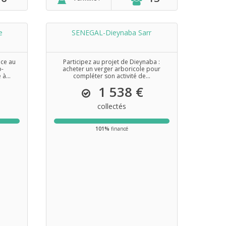
e
SENEGAL-Dieynaba Sarr
nce au
Participez au projet de Dieynaba :
o-
acheter un verger arboricole pour
à...
compléter son activité de...
1 538 €
collectés
101%
financé