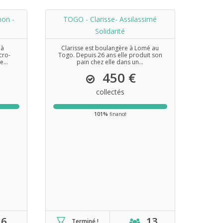
on -
TOGO - Clarisse- Assilassimé
Solidarité
 à
Clarisse est boulangère à Lomé au
cro-
Togo. Depuis 26 ans elle produit son
e...
pain chez elle dans un...
450 €
collectés
101%
financé
6
13
Terminé !