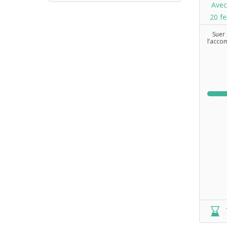
Avec
20 f
Suer 
l’acco