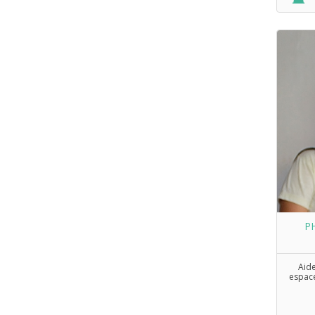
P
Aid
espace