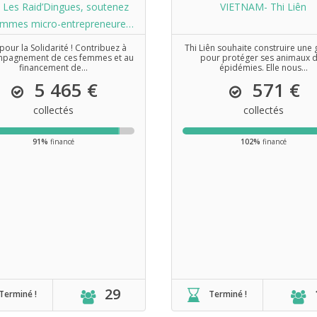
 Les Raid’Dingues, soutenez
VIETNAM- Thi Liên
emmes micro-entrepreneures
de SEED à Manille
pour la Solidarité ! Contribuez à
Thi Liên souhaite construire une
mpagnement de ces femmes et au
pour protéger ses animaux 
financement de...
épidémies. Elle nous...
5 465 €
571 €
collectés
collectés
91%
financé
102%
financé
29
Terminé !
Terminé !