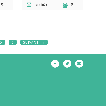
8
8
Terminé !
5
6
SUIVANT