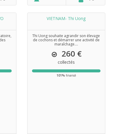
VO
VIETNAM- Thi Uong
atoire,
Thi Uong souhaite agrandir son élevage
 des
de cochons et démarrer une activité de
maraîchage....
260 €
collectés
101%
financé