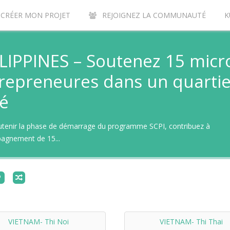
CRÉER MON PROJET
REJOIGNEZ LA COMMUNAUTÉ
K
URQUOI CONTRIBUER SUR LE SITE DE CROWDFUNDING KUNVI ?
LIPPINES – Soutenez 15 micr
repreneures dans un quartie
lé
utenir la phase de démarrage du programme SCPI, contribuez à
pagnement de 15...
VIETNAM- Thi Noi
VIETNAM- Thi Thai