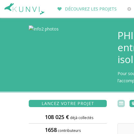
DÉCOUVREZ LES PROJETS
ENTREPRENEURS DU MONDE
PO
PHI
ent
iso
Pour so
l’accom
LANCEZ VOTRE PROJET
108 025 €
déjà collectés
1658
contributeurs