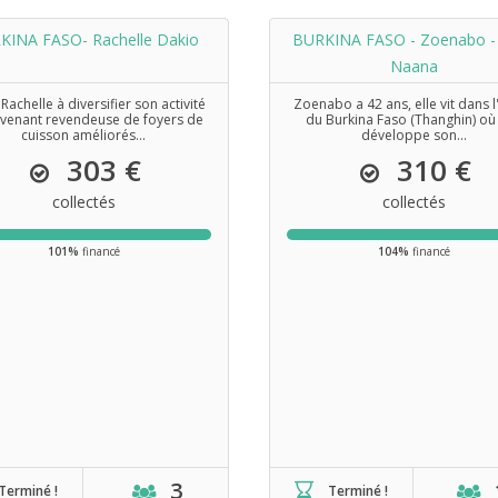
KINA FASO- Rachelle Dakio
BURKINA FASO - Zoenabo -
Naana
Rachelle à diversifier son activité
Zoenabo a 42 ans, elle vit dans l
venant revendeuse de foyers de
du Burkina Faso (Thanghin) où 
cuisson améliorés...
développe son...
303 €
310 €
collectés
collectés
101%
financé
104%
financé
3
Terminé !
Terminé !