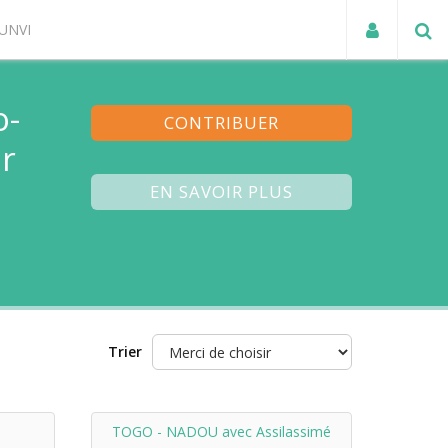
UNVI
ACTUALITÉS
o-
CONTRIBUER
r
EN SAVOIR PLUS
Trier
TOGO - NADOU avec Assilassimé