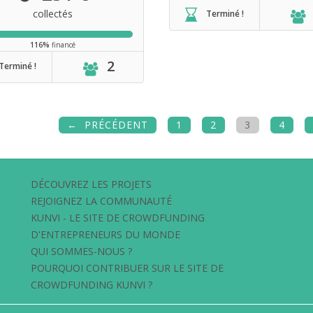
collectés
Terminé !
116%
financé
2
Terminé !
PRÉCÉDENT
1
2
3
4
DÉCOUVREZ LES PROJETS
REJOIGNEZ LA COMMUNAUTÉ
KUNVI - LE SITE DE CROWDFUNDING
D'ENTREPRENEURS DU MONDE
QUI SOMMES-NOUS ?
POURQUOI CONTRIBUER SUR LE SITE DE
CROWDFUNDING KUNVI ?