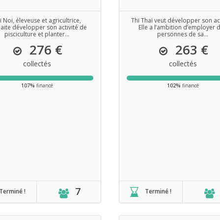
i Noi, éleveuse et agricultrice,
Thi Thai veut développer son act
aite développer son activité de
Elle a l’ambition d’employer 
pisciculture et planter...
personnes de sa...
276 €
263 €
collectés
collectés
107%
financé
102%
financé
7
Terminé !
Terminé !