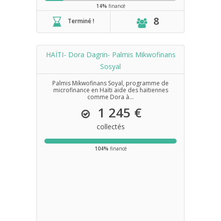
14%
financé
8
Terminé !
HAÏTI- Dora Dagrin- Palmis Mikwofinans
Sosyal
Palmis Mikwofinans Soyal, programme de
microfinance en Haïti aide des haïtiennes
comme Dora à...
1 245 €
collectés
104%
financé