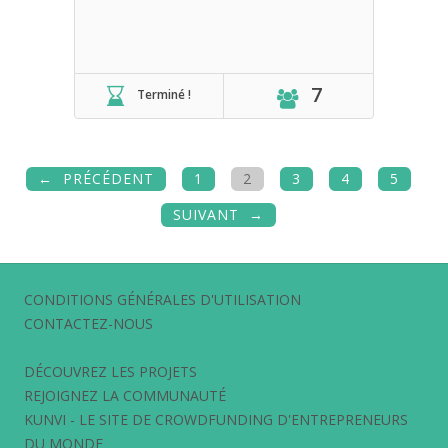
7
Terminé !
PRÉCÉDENT
1
2
3
4
5
SUIVANT
CONDITIONS GÉNÉRALES D'UTILISATION
CONTACTEZ-NOUS
DÉCOUVREZ LES PROJETS
REJOIGNEZ LA COMMUNAUTÉ
KUNVI - LE SITE DE CROWDFUNDING D'ENTREPRENEURS
DU MONDE