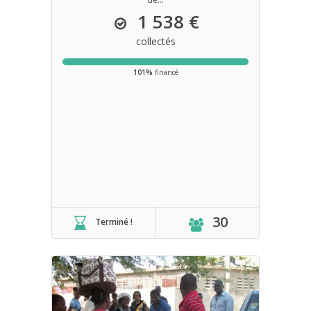
1 538 €
collectés
101%
financé
30
Terminé !