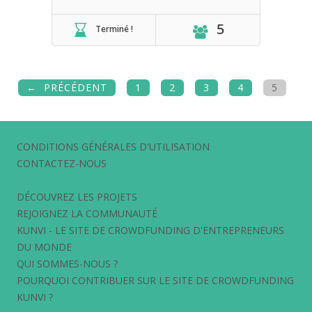
5
Terminé !
PRÉCÉDENT
1
2
3
4
5
CONDITIONS GÉNÉRALES D'UTILISATION
CONTACTEZ-NOUS
DÉCOUVREZ LES PROJETS
REJOIGNEZ LA COMMUNAUTÉ
KUNVI - LE SITE DE CROWDFUNDING D'ENTREPRENEURS
DU MONDE
QUI SOMMES-NOUS ?
POURQUOI CONTRIBUER SUR LE SITE DE CROWDFUNDING
KUNVI ?