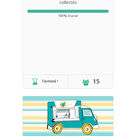
collectés
101%
financé
15
Terminé !