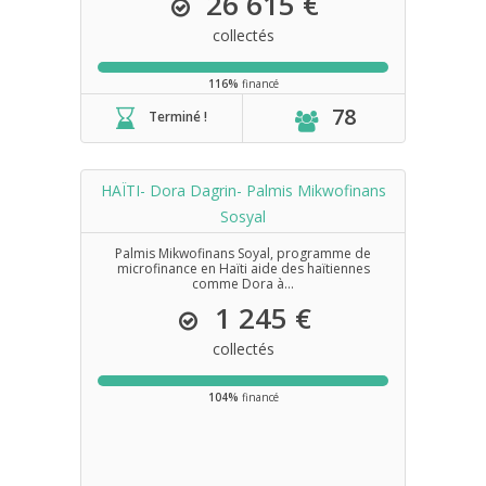
26 615 €
collectés
116%
financé
78
Terminé !
HAÏTI- Dora Dagrin- Palmis Mikwofinans
Sosyal
Palmis Mikwofinans Soyal, programme de
microfinance en Haïti aide des haïtiennes
comme Dora à...
1 245 €
collectés
104%
financé